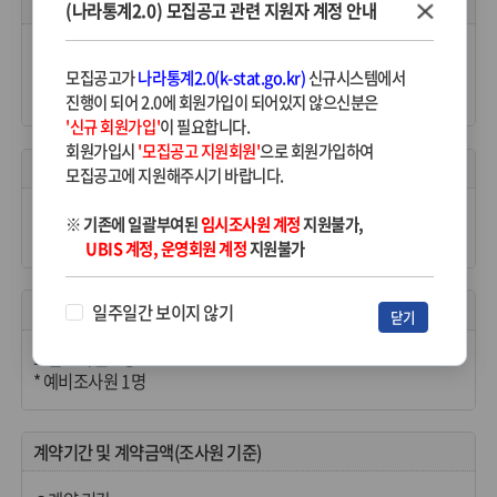
모집공고내용
(나라통계2.0) 모집공고 관련 지원자 계정 안내
국가데이터처 안동사무소에서는 2026년 한국수어 활용 조사 도급
조사원 모집 계획을 다음과 같이 공고하오니 많은 지원을 바랍니
모집공고가
나라통계2.0(k-stat.go.kr)
신규시스템에서
다.
진행이 되어 2.0에 회원가입이 되어있지 않으신분은
'신규 회원가입'
이 필요합니다.
회원가입시
'모집공고 지원회원'
으로 회원가입하여
자격요건
모집공고에 지원해주시기 바랍니다.
ㅇ책임감이 투철하고 계약 기간 중 업무에 전념할 수 있는 자
※ 기존에 일괄부여된
임시조사원 계정
지원불가,
ㅇ도급업무 수행에 지장이 없는 자
UBIS 계정, 운영회원 계정
지원불가
모집예정인원
일주일간 보이지 않기
닫기
도급조사원 1명
* 예비조사원 1명
계약기간 및 계약금액(조사원 기준)