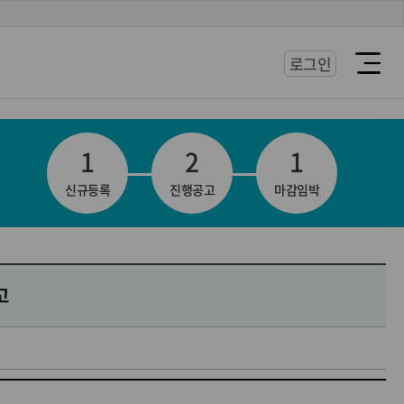
로그인
열
기
1
2
1
신규등록
진행공고
마감임박
고