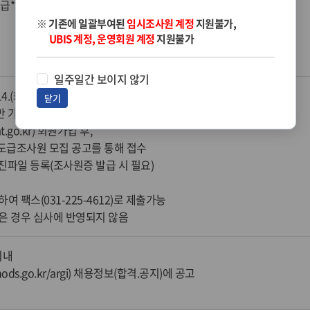
2일) 실적급*첨부된 공고문 참고
※ 기존에 일괄부여된
임시조사원 계정
지원불가,
UBIS 계정, 운영회원 계정
지원불가
일주일간 보이지 않기
 14.(화) 23:00 까지
닫기
만 가능
t.go.kr) 회원가입 후,
사 도급조사원 모집 공고를 통해 접수
진파일 등록(조사원증 발급 시 필요)
 팩스(031-225-4612)로 제출가능
은 경우 심사에 반영되지 않음
 이내
ds.go.kr/argi) 채용정보(합격.공지)에 공고