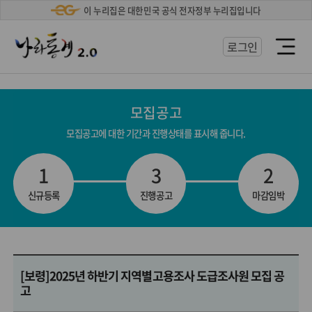
'
이 누리집은 대한민국 공식 전자정부 누리집입니다
로그인
열
기
모집공고
모집공고에 대한 기간과 진행상태를 표시해 줍니다.
1
3
2
신규등록
진행공고
마감임박
[보령]2025년 하반기 지역별고용조사 도급조사원 모집 공
고