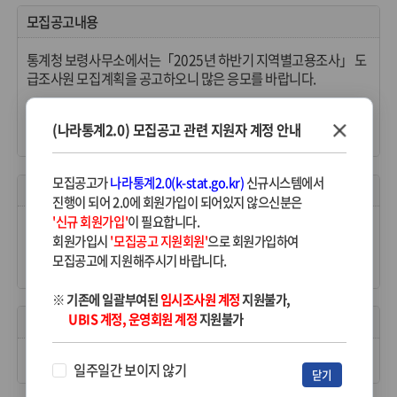
모집공고내용
통계청 보령사무소에서는「2025년 하반기 지역별고용조사」 도
급조사원 모집계획을 공고하오니 많은 응모를 바랍니다.
2025. 9. 1.
(나라통계2.0) 모집공고 관련 지원자 계정 안내
통계청 보령사무소장
모집공고가
나라통계2.0(k-stat.go.kr)
신규시스템에서
자격요건
진행이 되어 2.0에 회원가입이 되어있지 않으신분은
'신규 회원가입'
이 필요합니다.
❍ 책임감이 투철하고 계약 기간 중 업무에 전념할 수 있는 자
회원가입시
'모집공고 지원회원'
으로 회원가입하여
❍ 도급업무 수행에 지장이 없는 자
모집공고에 지원해주시기 바랍니다.
❍ 최근 2년간 통계청 계약기간 중 중도포기 이력이 없는 자
※ 기존에 일괄부여된
임시조사원 계정
지원불가,
UBIS 계정, 운영회원 계정
지원불가
모집예정인원
❍ 도급조사원 45명, 에비조사원 5명
일주일간 보이지 않기
닫기